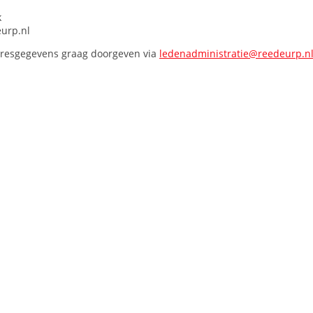
k
urp.nl
dresgegevens graag doorgeven via
ledenadministratie@reedeurp.n