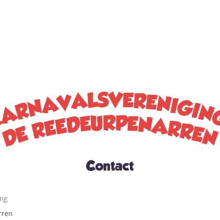
ng:
rren