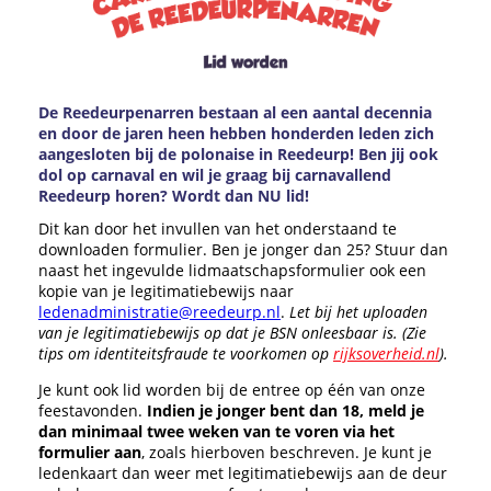
De Reedeurpenarren bestaan al een aantal decennia
en door de jaren heen hebben honderden leden zich
aangesloten bij de polonaise in Reedeurp! Ben jij ook
dol op carnaval en wil je graag bij carnavallend
Reedeurp horen? Wordt dan NU lid!
Dit kan door het invullen van het onderstaand te
downloaden formulier. Ben je jonger dan 25? Stuur dan
naast het ingevulde lidmaatschapsformulier ook een
kopie van je legitimatiebewijs naar
ledenadministratie@reedeurp.nl
.
Let bij het uploaden
van je legitimatiebewijs op dat je BSN onleesbaar is. (Zie
tips om identiteitsfraude te voorkomen op
rijksoverheid.nl
).
Je kunt ook lid worden bij de entree op één van onze
feestavonden.
Indien je jonger bent dan 18, meld je
dan minimaal twee weken van te voren via het
formulier aan
, zoals hierboven beschreven. Je kunt je
ledenkaart dan weer met legitimatiebewijs aan de deur