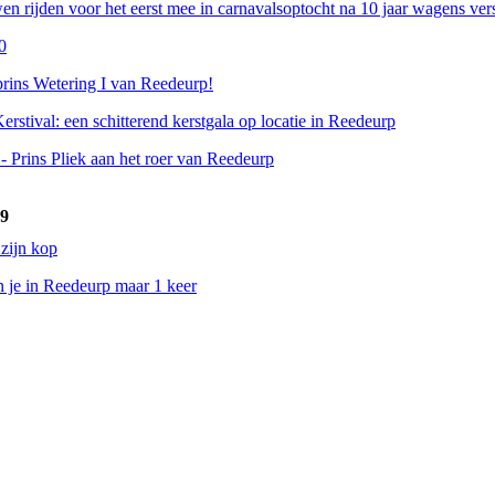
n rijden voor het eerst mee in carnavalsoptocht na 10 jaar wagens ver
0
rins Wetering I van Reedeurp!
erstival: een schitterend kerstgala op locatie in Reedeurp
- Prins Pliek aan het roer van Reedeurp
19
 zijn kop
n je in Reedeurp maar 1 keer