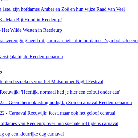
 1ste, zijn hofdames Amber en Zoë en hun wijze Raad van Veel
3 - Man Bijt Hond in Reedeurp!
- Het Wilde Westen in Reedeurp
lsvereniging heeft dit jaar maar liefst drie hofdames: ‘symbolisch ee
Kerstgala bij de Reedeurpenarren
22
rden bezoekers voor het Midsummer Night Festival
eeuwijk: 'Heerlijk, normaal had je hier een coltrui onder aan'
22 - Geen thermokleding nodig bij Zomercarnaval Reedeurpenarren
2 - Carnaval Reeuwijk: feest, maar ook het geloof centraal
ofdames van Reedeurp over hun speciale rol tijdens carnaval
ug op een kleurrijke dag carnaval