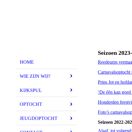
Seizoen 2023
Reedeurps vermaak
HOME
Carnavalsoptocht i
WIE ZIJN WIJ?
Prins Jot en hofd
KIJKSPUL
‘De één kan goed 
Honderden feestvi
OPTOCHT
Foto’s carnavalso
JEUGDOPTOCHT
Seizoen 2022-20
Alaaf, tot volgend 