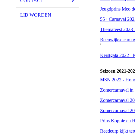
CONTACT
Jeugdprins Meo de
LID WORDEN
55+ Carnaval 202
Themafeest 2023 
Reeuwijkse carnava
’
Kerstgala 2022 - 
Seizoen 2021-20
MSN 2022 - Honde
Zomercarnaval in R
Zomercarnaval 20
Zomercarnaval 202
Prins Koppie en H
Reedeurp kijkt ter