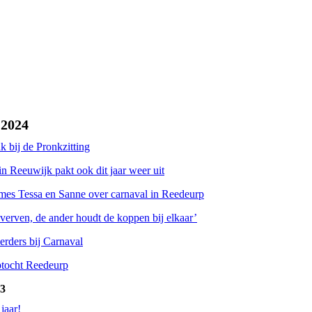
-2024
 bij de Pronkzitting
n Reeuwijk pakt ook dit jaar weer uit
ames Tessa en Sanne over carnaval in Reedeurp
verven, de ander houdt de koppen bij elkaar’
erders bij Carnaval
ptocht Reedeurp
23
jaar!