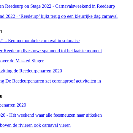
 en Reedeurp on Stage 2022 - Carnavalsweekend in Reedeurp
d 2022 - ‘Reedeurp’ kijkt terug op een kleurrijke dag carnaval
21
21 - Een memorabele carnaval in solonaise
 Reedeurp liveshow: spannend tot het laatste moment
over de Masked Singer
kzitting de Reedeurpenarren 2020
ng De Reedeurpenarren zet coronaproof activiteiten in
20
penarren 2020
20 - Hét weekend waar alle feestneuzen naar uitkeken
boven de rivieren ook carnaval vieren